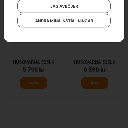
JAG AVBÖJER
ÄNDRA MINA INSTÄLLNINGAR
HUSQVARNA 525LK
HUSQVARNA 525LK
5 790
kr
6 590
kr
Läs mer
Läs mer