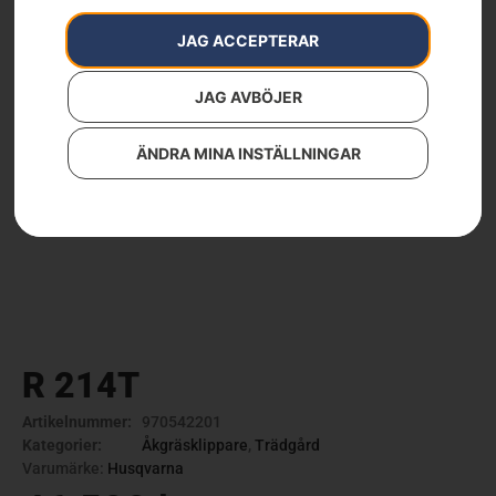
JAG ACCEPTERAR
JAG AVBÖJER
ÄNDRA MINA INSTÄLLNINGAR
R 214T
Artikelnummer:
970542201
Kategorier:
Åkgräsklippare
,
Trädgård
Varumärke:
Husqvarna