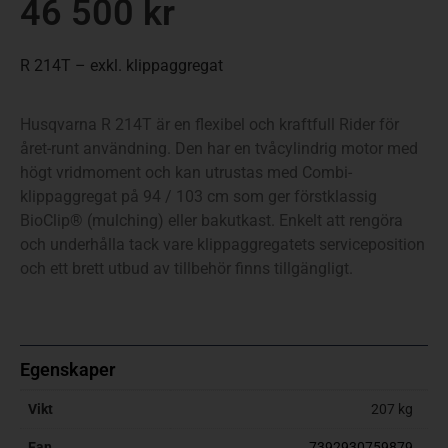
46 500
kr
R 214T – exkl. klippaggregat
Husqvarna R 214T är en flexibel och kraftfull Rider för
året-runt användning. Den har en tvåcylindrig motor med
högt vridmoment och kan utrustas med Combi-
klippaggregat på 94 / 103 cm som ger förstklassig
BioClip® (mulching) eller bakutkast. Enkelt att rengöra
och underhålla tack vare klippaggregatets serviceposition
och ett brett utbud av tillbehör finns tillgängligt.
Egenskaper
Vikt
207 kg
Ean
7392930759879