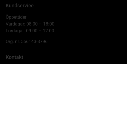
Kundservice
Öppettider
Vardagar: 08:00 – 18:00
Lördagar: 09:00 – 12:00
Org. nr. 556143-8796
Kontakt
Johnnys Skogs- & Trädgårdsmaskiner
Hamnbrogatan 11,
681 54 Kristinehamn
info@johnnyskog.se
0550-19638