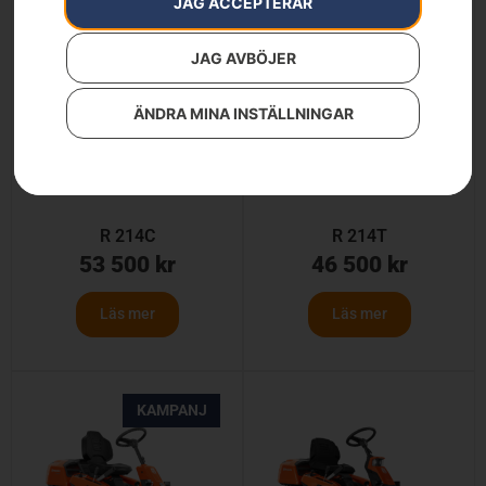
JAG ACCEPTERAR
JAG AVBÖJER
ÄNDRA MINA INSTÄLLNINGAR
R 214C
R 214T
53 500
kr
46 500
kr
Läs mer
Läs mer
KAMPANJ