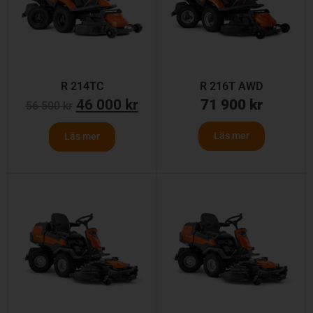
R 214TC
R 216T AWD
46 000
kr
71 900
kr
56 500
kr
Läs mer
Läs mer