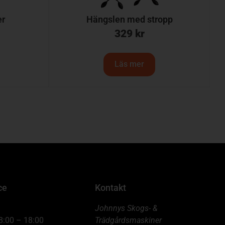
er
Hängslen med stropp
329
kr
Läs mer
ce
Kontakt
Johnnys Skogs- &
8:00 – 18:00
Trädgårdsmaskiner