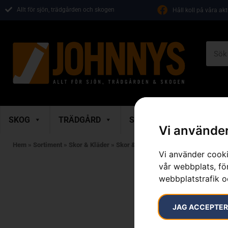
Allt för sjön, trädgården och skogen
Håll koll på våra ak
SKOG
TRÄDGÅRD
SKOR & KLÄDER
M
Vi använder
Hem
»
Sortiment
»
Skor & Kläder
»
Skor & Stövlar
»
Sågskyddskängor & 
Vi använder cooki
vår webbplats, för
webbplatstrafik o
JAG ACCEPTE