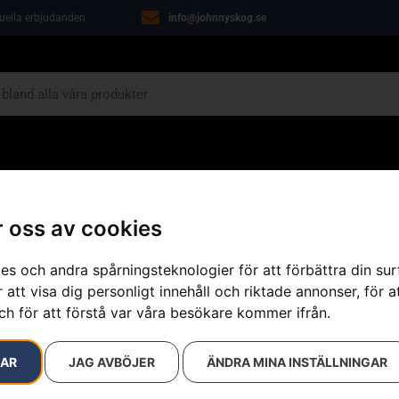
tuella erbjudanden
info@johnnyskog.se
ARIN
ÖVRIGT
VERKSTAD
KAMPANJER
 oss av cookies
Sågskyddsstövlar
»
Skosnöre
es och andra spårningsteknologier för att förbättra din su
 att visa dig personligt innehåll och riktade annonser, för a
ch för att förstå var våra besökare kommer ifrån.
Skosnöre
Artikelnummer:
579301001
RAR
JAG AVBÖJER
ÄNDRA MINA INSTÄLLNINGAR
Kategorier:
Sågskyddskän
Varumärke:
Husqvarna