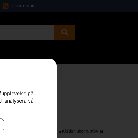
0550-196 38
BEGAGNAT
KONTAKT
rfupplevelse på
tt analysera vår
gor & Sågskyddsstövlar
,
Skor & Kläder
,
Skor & Stövlar