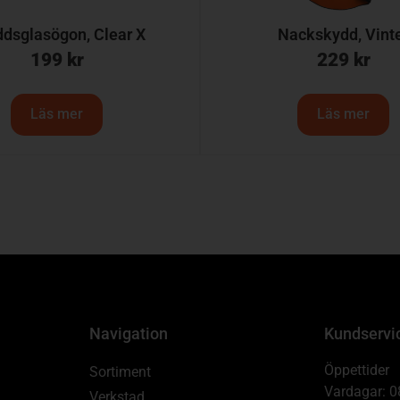
dsglasögon, Clear X
Nackskydd, Vint
199
kr
229
kr
Läs mer
Läs mer
Navigation
Kundservi
Öppettider
Sortiment
Vardagar: 0
Verkstad