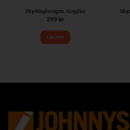
Skyddsglasögon, Goggles
Skyd
299
kr
Läs mer