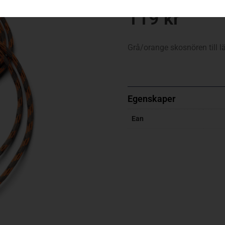
119
kr
Grå/orange skosnören till l
Egenskaper
Ean