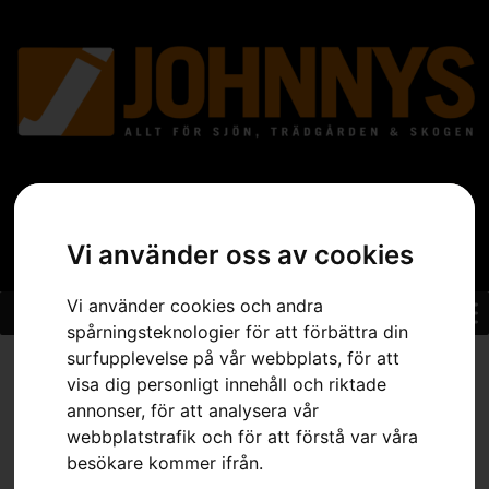
Vi använder oss av cookies
Vi använder cookies och andra
spårningsteknologier för att förbättra din
surfupplevelse på vår webbplats, för att
Hem
»
Sortiment
»
Trädgård
»
Grästrimmer
»
Tillbehör Grästrimmer
»
Trimmerlina Core Cut Ø2,7mm, 240m
visa dig personligt innehåll och riktade
annonser, för att analysera vår
webbplatstrafik och för att förstå var våra
besökare kommer ifrån.