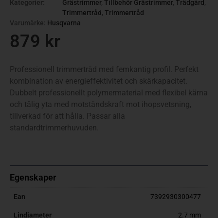
Kategorier:
Grästrimmer
,
Tillbehör Grästrimmer
,
Trädgård
,
Trimmertråd
,
Trimmertråd
Varumärke:
Husqvarna
879
kr
Professionell trimmertråd med femkantig profil. Perfekt
kombination av energieffektivitet och skärkapacitet.
Dubbelt professionellt polymermaterial med flexibel kärna
och tålig yta med motståndskraft mot ihopsvetsning,
tillverkad för att hålla. Passar alla
standardtrimmerhuvuden.
Egenskaper
Ean
7392930300477
Lindiameter
2.7 mm