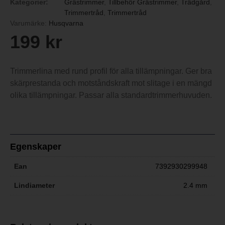
Kategorier:
Grästrimmer
,
Tillbehör Grästrimmer
,
Trädgård
,
Trimmertråd
,
Trimmertråd
Varumärke:
Husqvarna
199
kr
Trimmerlina med rund profil för alla tillämpningar. Ger bra
skärprestanda och motståndskraft mot slitage i en mängd
olika tillämpningar. Passar alla standardtrimmerhuvuden.
Egenskaper
Ean
7392930299948
Lindiameter
2.4 mm