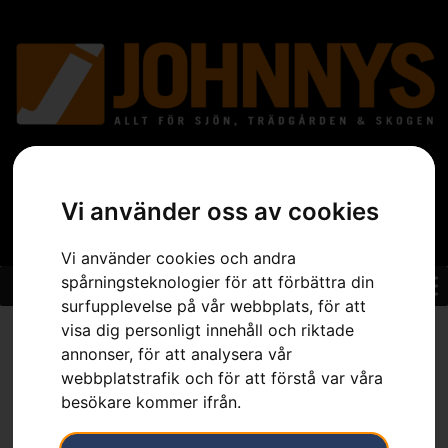
Vi använder oss av cookies
Vi använder cookies och andra
spårningsteknologier för att förbättra din
surfupplevelse på vår webbplats, för att
visa dig personligt innehåll och riktade
Hem
»
Sortiment
»
Trädgård
»
Grästrimmer
»
Tillbehör
Grästrimmer
»
Trimmerlina Opti Rund Ø2,4mm, 90m
annonser, för att analysera vår
webbplatstrafik och för att förstå var våra
besökare kommer ifrån.