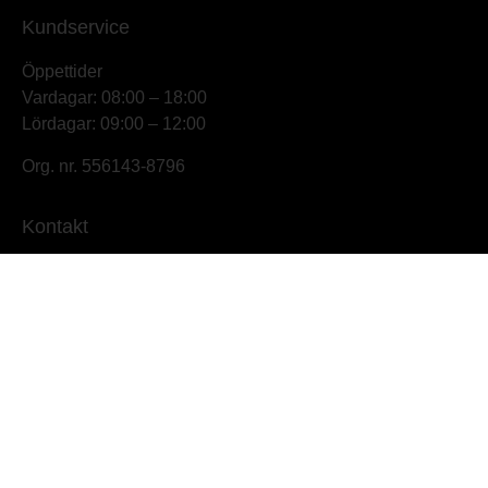
Kundservice
Öppettider
Vardagar: 08:00 – 18:00
Lördagar: 09:00 – 12:00
Org. nr. 556143-8796
Kontakt
Johnnys Skogs- & Trädgårdsmaskiner
Hamnbrogatan 11,
681 54 Kristinehamn
info@johnnyskog.se
0550-19638